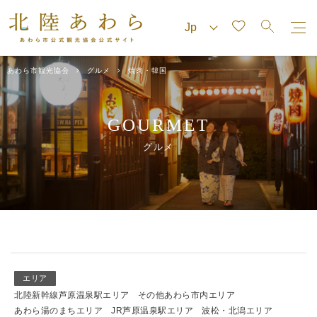
あわら市観光協会
グルメ
焼肉・韓国
GOURMET
グルメ
エリア
北陸新幹線芦原温泉駅エリア
その他あわら市内エリア
あわら湯のまちエリア
JR芦原温泉駅エリア
波松・北潟エリア