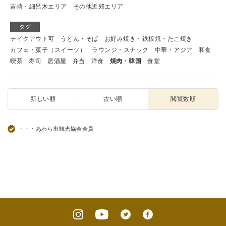
吉崎・細呂木エリア
その他近郊エリア
タグ
テイクアウト可
うどん・そば
お好み焼き・鉄板焼・たこ焼き
カフェ・菓子（スイーツ）
ラウンジ・スナック
中華・アジア
和食
喫茶
寿司
居酒屋
弁当
洋食
焼肉・韓国
食堂
新しい順
古い順
閲覧数順
・・・あわら市観光協会会員