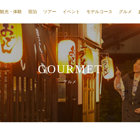
観光・体験
宿泊
ツアー
イベント
モデルコース
グルメ
GOURMET
グルメ