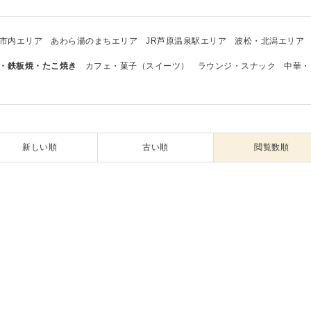
市内エリア
あわら湯のまちエリア
JR芦原温泉駅エリア
波松・北潟エリア
・鉄板焼・たこ焼き
カフェ・菓子（スイーツ）
ラウンジ・スナック
中華・
新しい順
古い順
閲覧数順