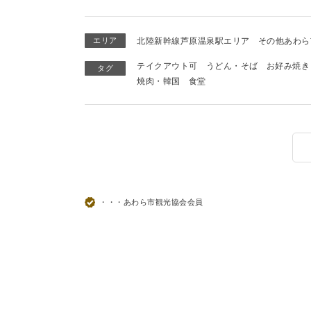
エリア
北陸新幹線芦原温泉駅エリア
その他あわら
テイクアウト可
うどん・そば
お好み焼き
タグ
焼肉・韓国
食堂
・・・あわら市観光協会会員