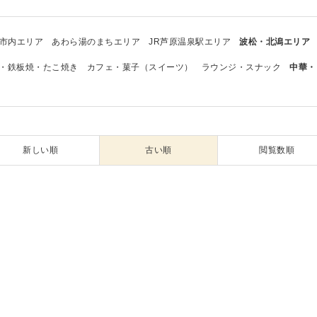
市内エリア
あわら湯のまちエリア
JR芦原温泉駅エリア
波松・北潟エリア
・鉄板焼・たこ焼き
カフェ・菓子（スイーツ）
ラウンジ・スナック
中華・
新しい順
古い順
閲覧数順