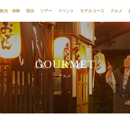
観光・体験
宿泊
ツアー
イベント
モデルコース
グルメ
GOURMET
グルメ