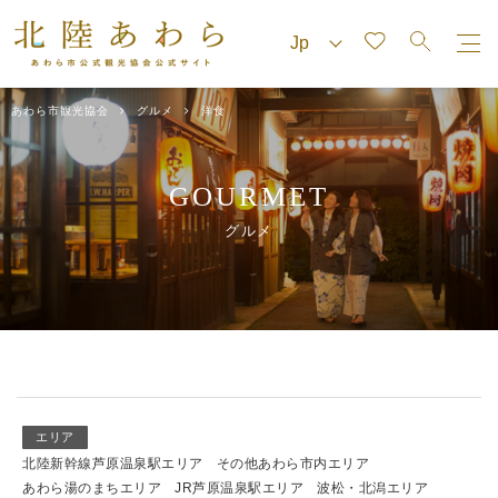
あわら市観光協会
グルメ
洋食
GOURMET
グルメ
エリア
北陸新幹線芦原温泉駅エリア
その他あわら市内エリア
あわら湯のまちエリア
JR芦原温泉駅エリア
波松・北潟エリア