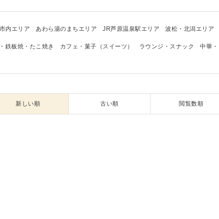
市内エリア
あわら湯のまちエリア
JR芦原温泉駅エリア
波松・北潟エリア
・鉄板焼・たこ焼き
カフェ・菓子（スイーツ）
ラウンジ・スナック
中華・
新しい順
古い順
閲覧数順