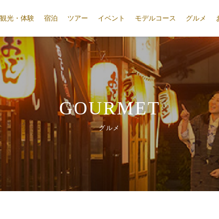
観光・体験
宿泊
ツアー
イベント
モデルコース
グルメ
GOURMET
グルメ