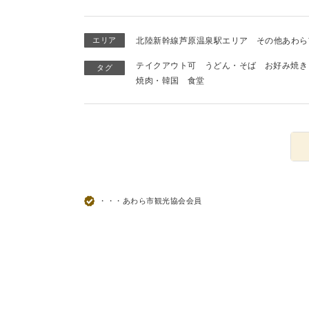
エリア
北陸新幹線芦原温泉駅エリア
その他あわら
テイクアウト可
うどん・そば
お好み焼き
タグ
焼肉・韓国
食堂
・・・あわら市観光協会会員