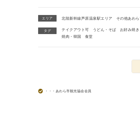
エリア
北陸新幹線芦原温泉駅エリア
その他あわら
テイクアウト可
うどん・そば
お好み焼き
タグ
焼肉・韓国
食堂
・・・あわら市観光協会会員