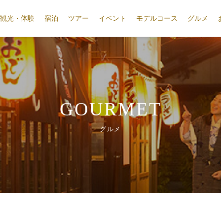
観光・体験
宿泊
ツアー
イベント
モデルコース
グルメ
GOURMET
グルメ