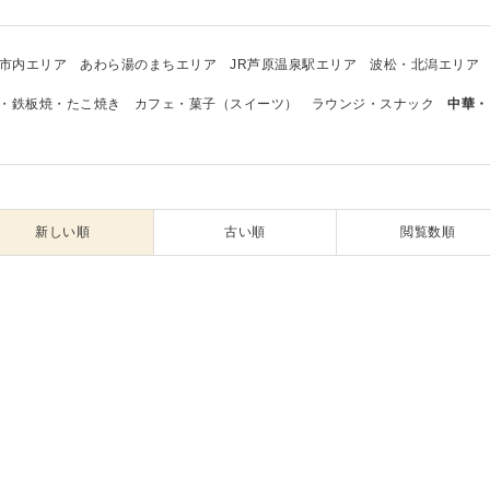
市内エリア
あわら湯のまちエリア
JR芦原温泉駅エリア
波松・北潟エリア
・鉄板焼・たこ焼き
カフェ・菓子（スイーツ）
ラウンジ・スナック
中華・
新しい順
古い順
閲覧数順