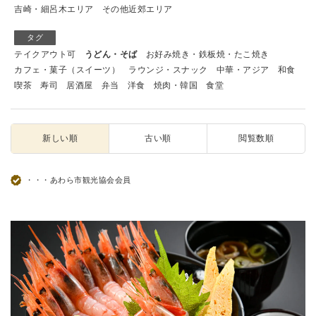
吉崎・細呂木エリア
その他近郊エリア
タグ
テイクアウト可
うどん・そば
お好み焼き・鉄板焼・たこ焼き
カフェ・菓子（スイーツ）
ラウンジ・スナック
中華・アジア
和食
喫茶
寿司
居酒屋
弁当
洋食
焼肉・韓国
食堂
新しい順
古い順
閲覧数順
・・・あわら市観光協会会員