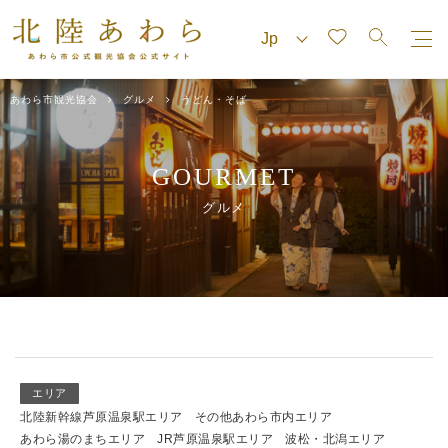
あわら市観光協会
グルメ
うどん・そば
GOURMET
グルメ
エリア
北陸新幹線芦原温泉駅エリア
その他あわら市内エリア
あわら湯のまちエリア
JR芦原温泉駅エリア
波松・北潟エリア