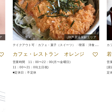
ア
JR芦原温泉駅エリア
テイクアウト可
カフェ・菓子（スイーツ）
喫茶
洋食
食堂
カ
カフェ・レストラン オレンジ
営業時間 11：00〜22：00(月〜金曜日)
営業
11：00〜21：00(土日祝)
[居
■定休日：不定休
定