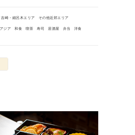
吉崎・細呂木エリア
その他近郊エリア
アジア
和食
喫茶
寿司
居酒屋
弁当
洋食