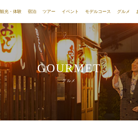
観光・体験
宿泊
ツアー
イベント
モデルコース
グルメ
GOURMET
グルメ