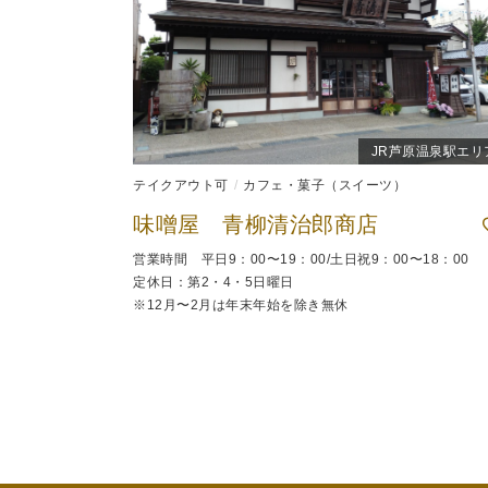
JR芦原温泉駅エリ
テイクアウト可
カフェ・菓子（スイーツ）
味噌屋 青柳清治郎商店
営業時間 平日9：00〜19：00/土日祝9：00〜18：00
定休日：第2・4・5日曜日
※12月〜2月は年末年始を除き無休