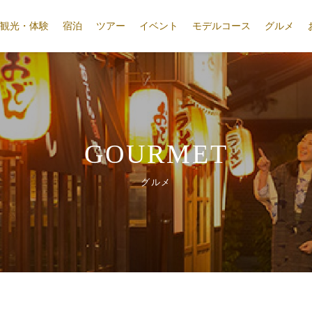
観光・体験
宿泊
ツアー
イベント
モデルコース
グルメ
GOURMET
グルメ