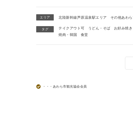
エリア
北陸新幹線芦原温泉駅エリア
その他あわら
テイクアウト可
うどん・そば
お好み焼き
タグ
焼肉・韓国
食堂
・・・あわら市観光協会会員