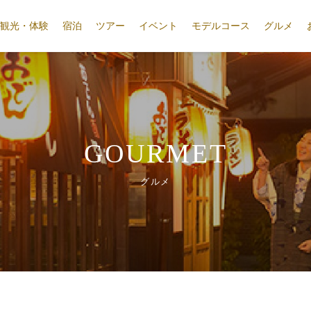
観光・体験
宿泊
ツアー
イベント
モデルコース
グルメ
GOURMET
グルメ