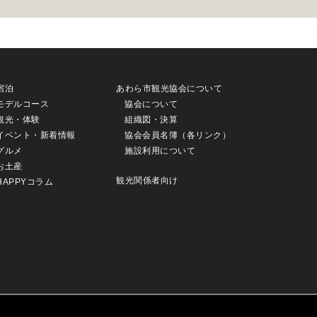
宿泊
あわら市観光協会について
モデルコース
協会について
観光・体験
組織図・決算
イベント・新着情報
協会会員名簿（各リンク）
グルメ
施設利用について
お土産
観光関係者向け
HAPPYコラム