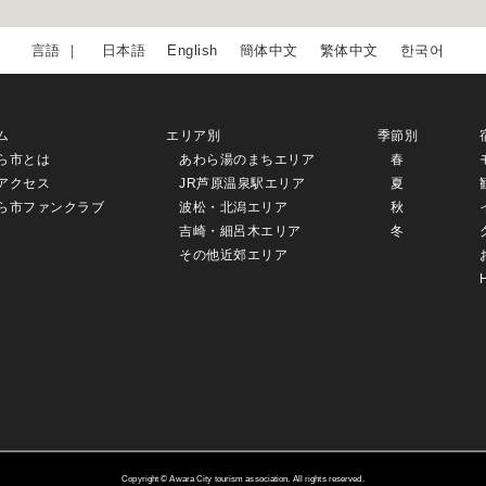
日本語
English
簡体中文
繁体中文
한국어
ム
エリア別
季節別
ら市とは
あわら湯のまちエリア
春
アクセス
JR芦原温泉駅エリア
夏
ら市ファンクラブ
波松・北潟エリア
秋
吉崎・細呂木エリア
冬
その他近郊エリア
Copyright © Awara City tourism association. All rights reserved.