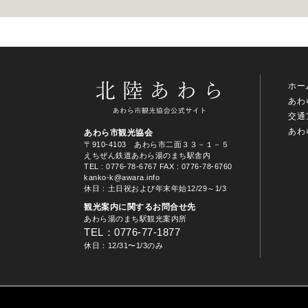
ホー
あわ
交通
あわ
あわら市観光協会
〒910-4103 あわら市二面３３－１－５
えちぜん鉄道あわら湯のまち駅舎内
TEL
: 0776-78-6767
FAX : 0776-78-6760
kanko-k@awara.info
休日：土日祝および年末年始12/29～1/3
観光案内に関するお問合せ先
あわら湯のまち駅観光案内所
TEL：0776-77-1877
休日：12/31〜1/3のみ