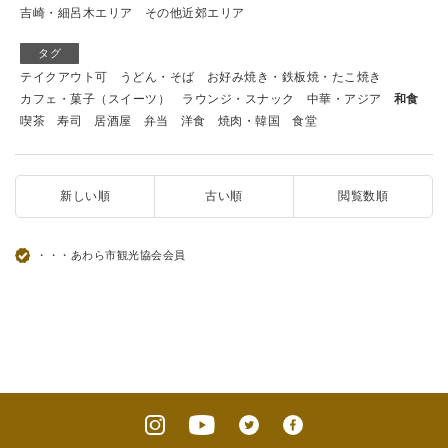
吉崎・細呂木エリア
その他近郊エリア
タグ
テイクアウト可
うどん・そば
お好み焼き・鉄板焼・たこ焼き
カフェ・菓子（スイーツ）
ラウンジ・スナック
中華・アジア
和食
喫茶
寿司
居酒屋
弁当
洋食
焼肉・韓国
食堂
新しい順
古い順
閲覧数順
・・・あわら市観光協会会員