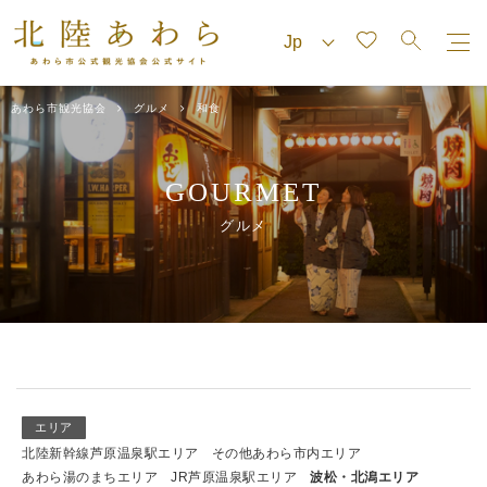
あわら市観光協会
グルメ
和食
GOURMET
グルメ
エリア
北陸新幹線芦原温泉駅エリア
その他あわら市内エリア
あわら湯のまちエリア
JR芦原温泉駅エリア
波松・北潟エリア