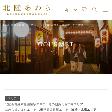
あわら市観光協会
グルメ
お好み焼き・鉄板焼・たこ焼き
GOURMET
グルメ
エリア
北陸新幹線芦原温泉駅エリア
その他あわら市内エリア
あわら湯のまちエリア
JR芦原温泉駅エリア
波松・北潟エリア