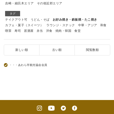
吉崎・細呂木エリア
その他近郊エリア
タグ
テイクアウト可
うどん・そば
お好み焼き・鉄板焼・たこ焼き
カフェ・菓子（スイーツ）
ラウンジ・スナック
中華・アジア
和食
喫茶
寿司
居酒屋
弁当
洋食
焼肉・韓国
食堂
新しい順
古い順
閲覧数順
・・・あわら市観光協会会員