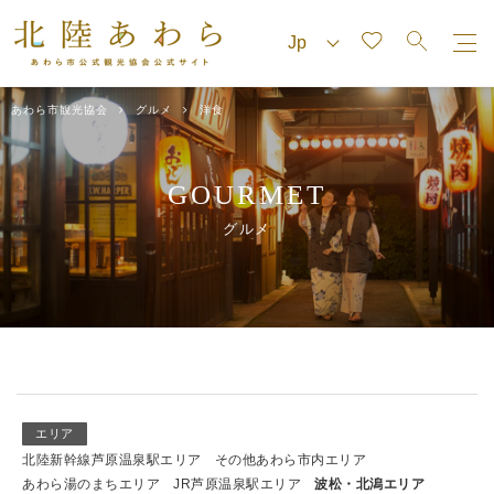
あわら市観光協会
グルメ
洋食
GOURMET
グルメ
エリア
北陸新幹線芦原温泉駅エリア
その他あわら市内エリア
あわら湯のまちエリア
JR芦原温泉駅エリア
波松・北潟エリア