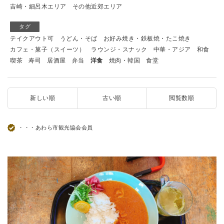
吉崎・細呂木エリア
その他近郊エリア
タグ
テイクアウト可
うどん・そば
お好み焼き・鉄板焼・たこ焼き
カフェ・菓子（スイーツ）
ラウンジ・スナック
中華・アジア
和食
喫茶
寿司
居酒屋
弁当
洋食
焼肉・韓国
食堂
新しい順
古い順
閲覧数順
・・・あわら市観光協会会員