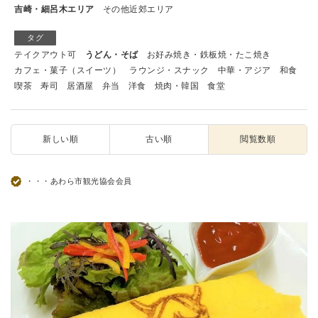
吉崎・細呂木エリア
その他近郊エリア
タグ
テイクアウト可
うどん・そば
お好み焼き・鉄板焼・たこ焼き
カフェ・菓子（スイーツ）
ラウンジ・スナック
中華・アジア
和食
喫茶
寿司
居酒屋
弁当
洋食
焼肉・韓国
食堂
新しい順
古い順
閲覧数順
・・・あわら市観光協会会員