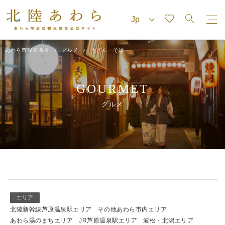
あわら市観光協会
グルメ
うどん・そば
GOURMET
グルメ
エリア
北陸新幹線芦原温泉駅エリア
その他あわら市内エリア
あわら湯のまちエリア
JR芦原温泉駅エリア
波松・北潟エリア