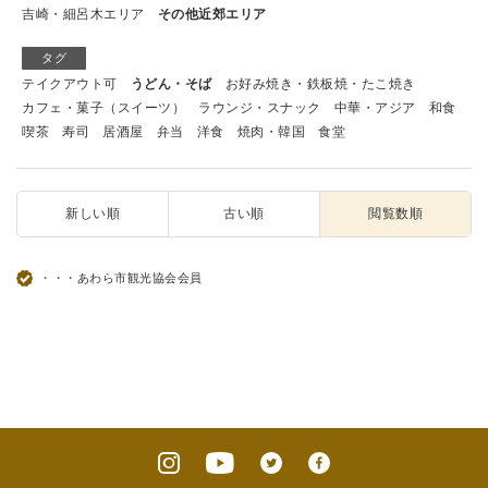
吉崎・細呂木エリア
その他近郊エリア
タグ
テイクアウト可
うどん・そば
お好み焼き・鉄板焼・たこ焼き
カフェ・菓子（スイーツ）
ラウンジ・スナック
中華・アジア
和食
喫茶
寿司
居酒屋
弁当
洋食
焼肉・韓国
食堂
新しい順
古い順
閲覧数順
・・・あわら市観光協会会員