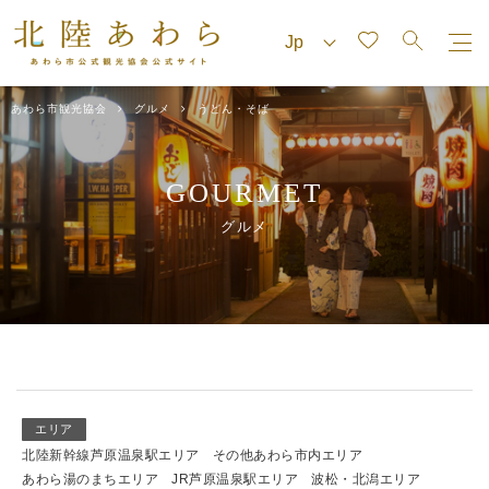
あわら市観光協会
グルメ
うどん・そば
GOURMET
グルメ
エリア
北陸新幹線芦原温泉駅エリア
その他あわら市内エリア
あわら湯のまちエリア
JR芦原温泉駅エリア
波松・北潟エリア