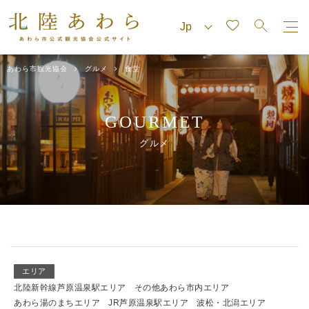
あわら市観光協会
グルメ
食堂
GOURMET
グルメ
エリア
北陸新幹線芦原温泉駅エリア
その他あわら市内エリア
あわら湯のまちエリア
JR芦原温泉駅エリア
波松・北潟エリア