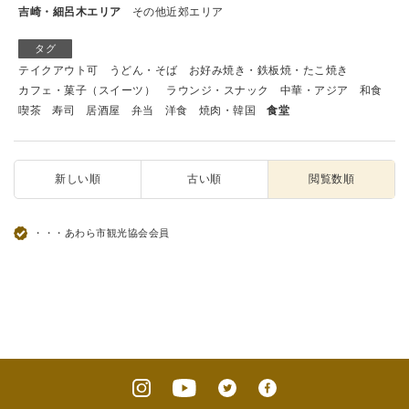
吉崎・細呂木エリア
その他近郊エリア
タグ
テイクアウト可
うどん・そば
お好み焼き・鉄板焼・たこ焼き
カフェ・菓子（スイーツ）
ラウンジ・スナック
中華・アジア
和食
喫茶
寿司
居酒屋
弁当
洋食
焼肉・韓国
食堂
新しい順
古い順
閲覧数順
・・・あわら市観光協会会員