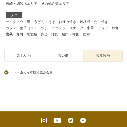
吉崎・細呂木エリア
その他近郊エリア
タグ
テイクアウト可
うどん・そば
お好み焼き・鉄板焼・たこ焼き
カフェ・菓子（スイーツ）
ラウンジ・スナック
中華・アジア
和食
喫茶
寿司
居酒屋
弁当
洋食
焼肉・韓国
食堂
新しい順
古い順
閲覧数順
・・・あわら市観光協会会員