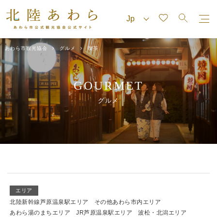
あわら市観光協会
グルメ
喫茶
GOURMET
グルメ
エリア
北陸新幹線芦原温泉駅エリア
その他あわら市内エリア
あわら湯のまちエリア
JR芦原温泉駅エリア
波松・北潟エリア