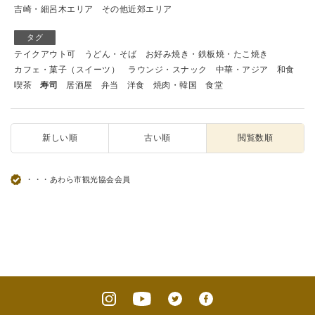
吉崎・細呂木エリア
その他近郊エリア
タグ
テイクアウト可
うどん・そば
お好み焼き・鉄板焼・たこ焼き
カフェ・菓子（スイーツ）
ラウンジ・スナック
中華・アジア
和食
喫茶
寿司
居酒屋
弁当
洋食
焼肉・韓国
食堂
新しい順
古い順
閲覧数順
・・・あわら市観光協会会員