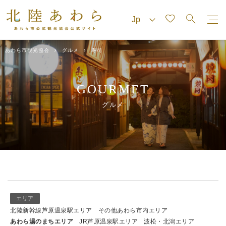
あわら市観光協会
グルメ
寿司
GOURMET
グルメ
エリア
北陸新幹線芦原温泉駅エリア
その他あわら市内エリア
あわら湯のまちエリア
JR芦原温泉駅エリア
波松・北潟エリア