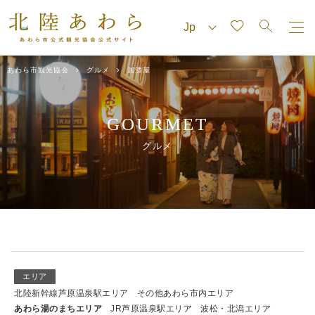
あわら市観光協会
グルメ
居酒屋
GOURMET
グルメ
エリア
北陸新幹線芦原温泉駅エリア
その他あわら市内エリア
あわら湯のまちエリア
JR芦原温泉駅エリア
波松・北潟エリア