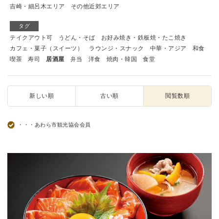
吉崎・細呂木エリア
その他近郊エリア
タグ
テイクアウト可
うどん・そば
お好み焼き・鉄板焼・たこ焼き
カフェ・菓子（スイーツ）
ラウンジ・スナック
中華・アジア
和食
喫茶
寿司
居酒屋
弁当
洋食
焼肉・韓国
食堂
新しい順
古い順
閲覧数順
・・・あわら市観光協会会員