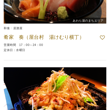
あわら湯のまちエリア
和食
居酒屋
肴家 奏（屋台村 湯けむり横丁）
営業時間 17：00～24：00
定休日：水曜日