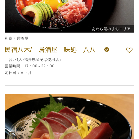
あわら湯のまちエリア
和食
居酒屋
民宿八木/ 居酒屋 味処 八八
「おいしい福井県産そば使用店」
営業時間 17：00～22：00
定休日：日・月