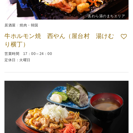
あわら湯のまちエリア
居酒屋
焼肉・韓国
牛ホルモン焼 西やん（屋台村 湯けむ
り横丁）
営業時間 17：00～24：00
定休日：火曜日