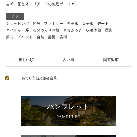
吉崎・細呂木エリア
その他近郊エリア
タグ
ショッピング
体験
ファミリー
男子旅
女子旅
デート
ネイチャー系
ものづくり体験
まちあるき
収穫体験
歴史
祭り・イベント
自然
芸術・美術
新しい順
古い順
閲覧数順
・・・あわら市観光協会会員
パンフレット
PAMPHLET