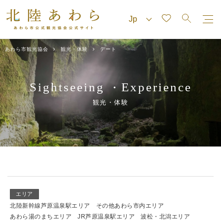
あわら市観光協会
観光・体験
デート
Sightseeing
Experience
・
観光・体験
エリア
北陸新幹線芦原温泉駅エリア
その他あわら市内エリア
あわら湯のまちエリア
JR芦原温泉駅エリア
波松・北潟エリア