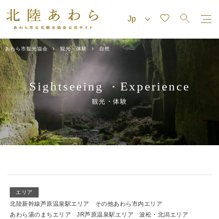
あわら市観光協会
観光・体験
自然
Sightseeing
Experience
・
観光・体験
エリア
北陸新幹線芦原温泉駅エリア
その他あわら市内エリア
あわら湯のまちエリア
JR芦原温泉駅エリア
波松・北潟エリア