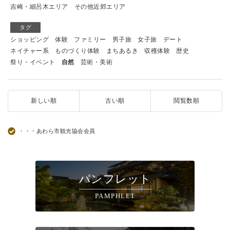
吉崎・細呂木エリア
その他近郊エリア
タグ
ショッピング
体験
ファミリー
男子旅
女子旅
デート
ネイチャー系
ものづくり体験
まちあるき
収穫体験
歴史
祭り・イベント
自然
芸術・美術
新しい順
古い順
閲覧数順
・・・あわら市観光協会会員
パンフレット
PAMPHLET