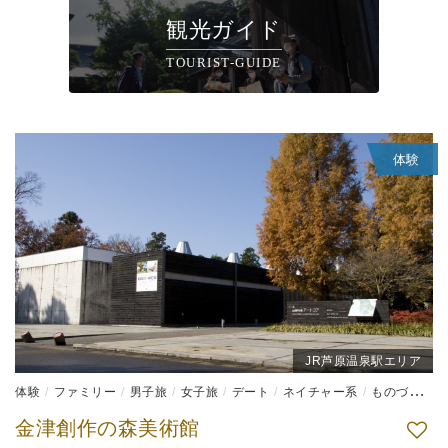
観光ガイド
TOURIST-GUIDE
体験
JR芦原温泉駅エリア
体験
ファミリー
男子旅
女子旅
デート
ネイチャー系
ものづくり体験
金津創作の森美術館