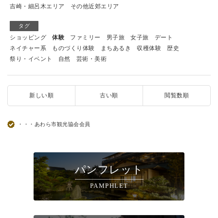
吉崎・細呂木エリア
その他近郊エリア
タグ
ショッピング
体験
ファミリー
男子旅
女子旅
デート
ネイチャー系
ものづくり体験
まちあるき
収穫体験
歴史
祭り・イベント
自然
芸術・美術
新しい順
古い順
閲覧数順
・・・あわら市観光協会会員
パンフレット
PAMPHLET