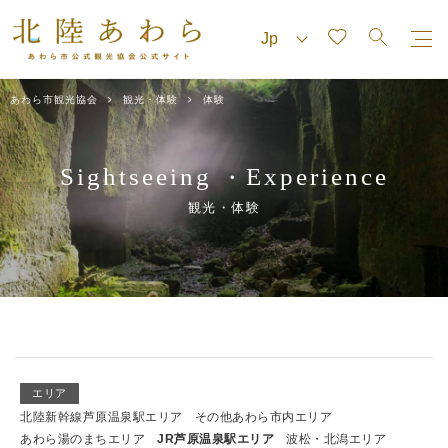
あわら市観光協会
観光・体験
体験
Sightseeing
Experience
・
観光・体験
エリア
北陸新幹線芦原温泉駅エリア
その他あわら市内エリア
あわら湯のまちエリア
JR芦原温泉駅エリア
波松・北潟エリア