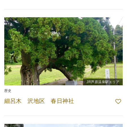
JR芦原温泉駅エリア
歴史
細呂木 沢地区 春日神社