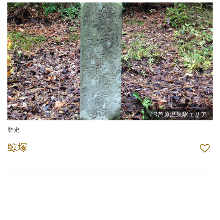
JR芦原温泉駅エリア
歴史
鯨塚