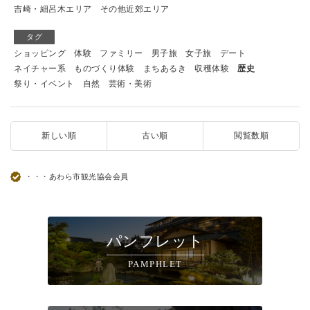
吉崎・細呂木エリア
その他近郊エリア
タグ
ショッピング
体験
ファミリー
男子旅
女子旅
デート
ネイチャー系
ものづくり体験
まちあるき
収穫体験
歴史
祭り・イベント
自然
芸術・美術
新しい順
古い順
閲覧数順
・・・あわら市観光協会会員
パンフレット
PAMPHLET