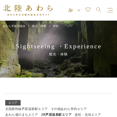
あわら市観光協会
観光・体験
歴史
Sightseeing
Experience
・
観光・体験
エリア
北陸新幹線芦原温泉駅エリア
その他あわら市内エリア
あわら湯のまちエリア
JR芦原温泉駅エリア
波松・北潟エリア