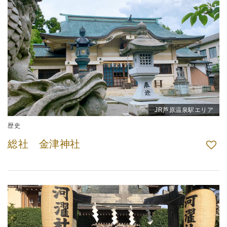
JR芦原温泉駅エリア
歴史
総社 金津神社