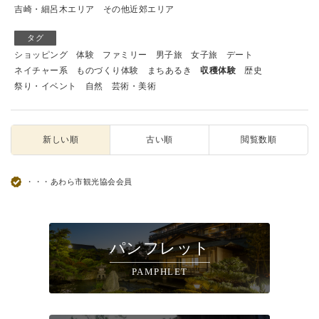
吉崎・細呂木エリア
その他近郊エリア
タグ
ショッピング
体験
ファミリー
男子旅
女子旅
デート
ネイチャー系
ものづくり体験
まちあるき
収穫体験
歴史
祭り・イベント
自然
芸術・美術
新しい順
古い順
閲覧数順
・・・あわら市観光協会会員
パンフレット
PAMPHLET