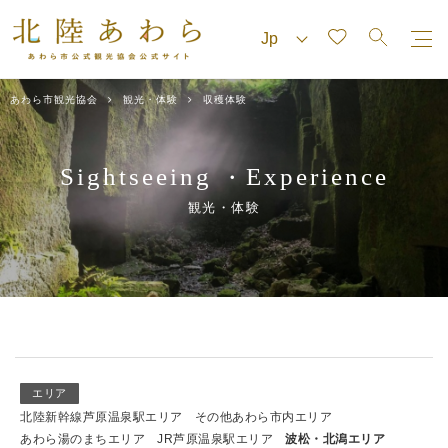
あわら市観光協会
観光・体験
収穫体験
Sightseeing
Experience
・
観光・体験
エリア
北陸新幹線芦原温泉駅エリア
その他あわら市内エリア
あわら湯のまちエリア
JR芦原温泉駅エリア
波松・北潟エリア