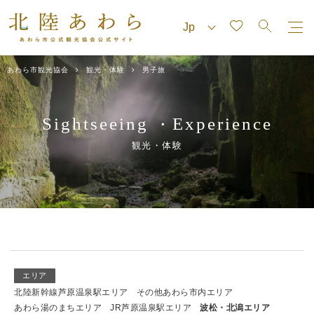
あわら市観光協会
観光・体験
男子旅
Sightseeing
Experience
・
観光・体験
エリア
北陸新幹線芦原温泉駅エリア
その他あわら市内エリア
あわら湯のまちエリア
JR芦原温泉駅エリア
波松・北潟エリア