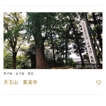
波松・北潟エリア
男子旅
女子旅
歴史
天王山 案楽寺