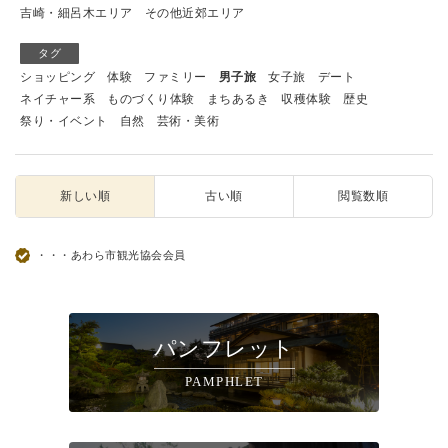
吉崎・細呂木エリア
その他近郊エリア
タグ
ショッピング
体験
ファミリー
男子旅
女子旅
デート
ネイチャー系
ものづくり体験
まちあるき
収穫体験
歴史
祭り・イベント
自然
芸術・美術
新しい順
古い順
閲覧数順
・・・あわら市観光協会会員
パンフレット
PAMPHLET