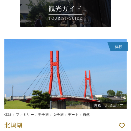
観光ガイド
TOURIST-GUIDE
体験
波松・北潟エリア
体験
ファミリー
男子旅
女子旅
デート
自然
北潟湖