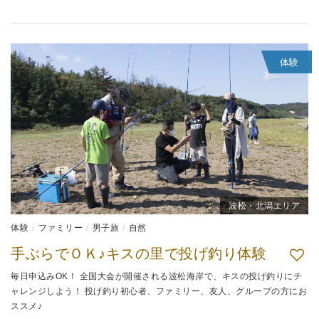
体験
波松・北潟エリア
体験
ファミリー
男子旅
自然
手ぶらでＯＫ♪キスの里で投げ釣り体験
毎日申込みOK！ 全国大会が開催される波松海岸で、キスの投げ釣りにチ
ャレンジしよう！ 投げ釣り初心者、ファミリー、友人、グループの方にお
ススメ♪