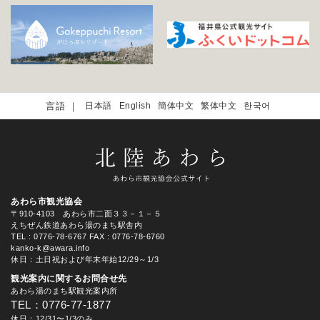
日本語
English
簡体中文
繁体中文
한국어
あわら市観光協会
〒910-4103 あわら市二面３３－１－５
えちぜん鉄道あわら湯のまち駅舎内
TEL
: 0776-78-6767
FAX : 0776-78-6760
kanko-k@awara.info
休日：土日祝および年末年始12/29～1/3
観光案内に関するお問合せ先
あわら湯のまち駅観光案内所
TEL：0776-77-1877
休日：12/31〜1/3のみ