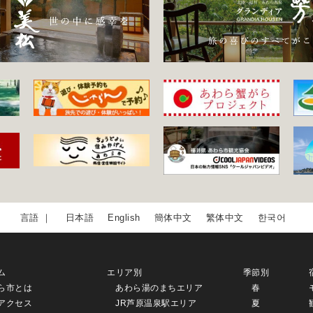
日本語
English
簡体中文
繁体中文
한국어
ム
エリア別
季節別
ら市とは
あわら湯のまちエリア
春
アクセス
JR芦原温泉駅エリア
夏