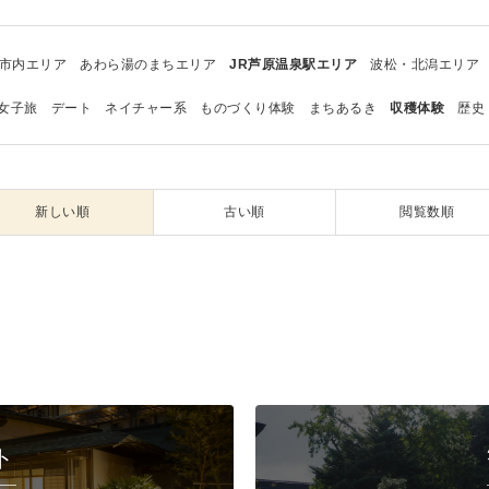
市内エリア
あわら湯のまちエリア
JR芦原温泉駅エリア
波松・北潟エリア
女子旅
デート
ネイチャー系
ものづくり体験
まちあるき
収穫体験
歴史
新しい順
古い順
閲覧数順
ト