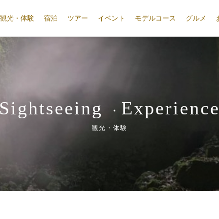
観光・体験
宿泊
ツアー
イベント
モデルコース
グルメ
Sightseeing
Experienc
・
観光・体験