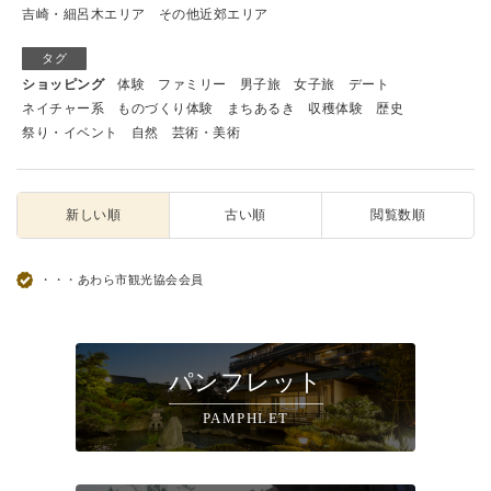
吉崎・細呂木エリア
その他近郊エリア
タグ
ショッピング
体験
ファミリー
男子旅
女子旅
デート
ネイチャー系
ものづくり体験
まちあるき
収穫体験
歴史
祭り・イベント
自然
芸術・美術
新しい順
古い順
閲覧数順
・・・あわら市観光協会会員
パンフレット
PAMPHLET