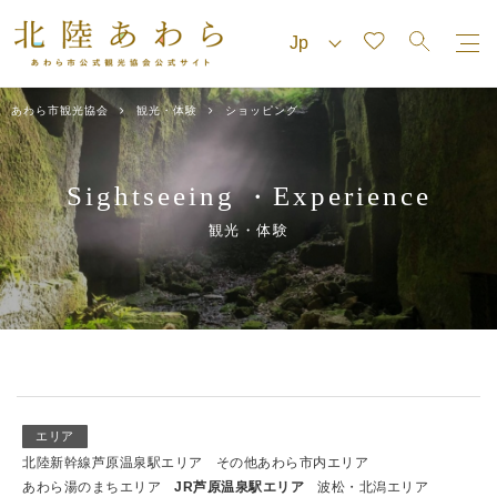
あわら市観光協会
観光・体験
ショッピング
Sightseeing
Experience
・
観光・体験
エリア
北陸新幹線芦原温泉駅エリア
その他あわら市内エリア
あわら湯のまちエリア
JR芦原温泉駅エリア
波松・北潟エリア