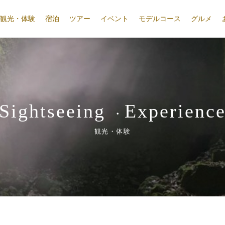
観光・体験
宿泊
ツアー
イベント
モデルコース
グルメ
Sightseeing
Experienc
・
観光・体験