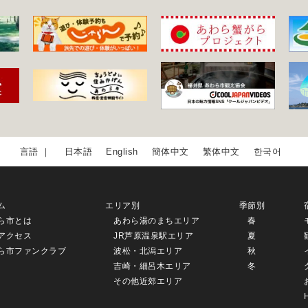
日本語
English
簡体中文
繁体中文
한국어
ム
エリア別
季節別
ら市とは
あわら湯のまちエリア
春
アクセス
JR芦原温泉駅エリア
夏
ら市ファンクラブ
波松・北潟エリア
秋
吉崎・細呂木エリア
冬
その他近郊エリア