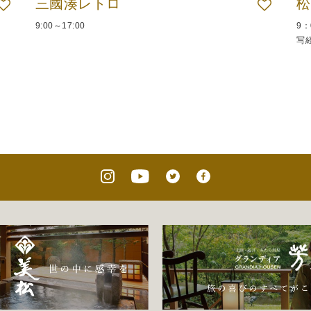
三國湊レトロ
松
9:00～17:00
9：
写