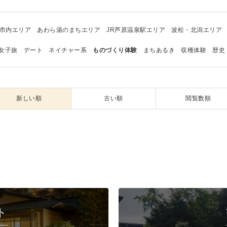
市内エリア
あわら湯のまちエリア
JR芦原温泉駅エリア
波松・北潟エリア
女子旅
デート
ネイチャー系
ものづくり体験
まちあるき
収穫体験
歴史
新しい順
古い順
閲覧数順
ト