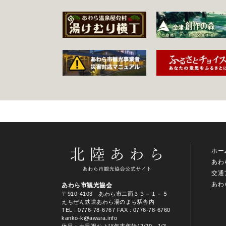
ホー
あわ
交通
あわ
あわら市観光協会
〒910-4103 あわら市二面３３－１－５
えちぜん鉄道あわら湯のまち駅舎内
TEL
: 0776-78-6767
FAX : 0776-78-6760
kanko-k@awara.info
休日：土日祝および年末年始12/29～1/3