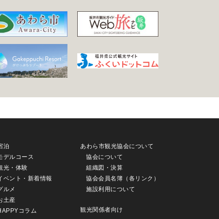
宿泊
あわら市観光協会について
モデルコース
協会について
観光・体験
組織図・決算
イベント・新着情報
協会会員名簿（各リンク）
グルメ
施設利用について
お土産
観光関係者向け
HAPPYコラム