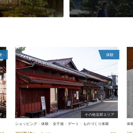
験
体験
ア
その他近郊エリア
ショッピング
体験
女子旅
デート
ものづくり体験
体