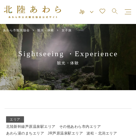
あわら市観光協会
観光・体験
女子旅
Sightseeing
Experience
・
観光・体験
エリア
北陸新幹線芦原温泉駅エリア
その他あわら市内エリア
あわら湯のまちエリア
JR芦原温泉駅エリア
波松・北潟エリア