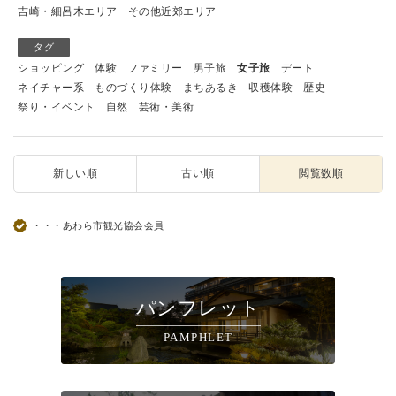
吉崎・細呂木エリア
その他近郊エリア
タグ
ショッピング
体験
ファミリー
男子旅
女子旅
デート
ネイチャー系
ものづくり体験
まちあるき
収穫体験
歴史
祭り・イベント
自然
芸術・美術
新しい順
古い順
閲覧数順
・・・あわら市観光協会会員
パンフレット
PAMPHLET