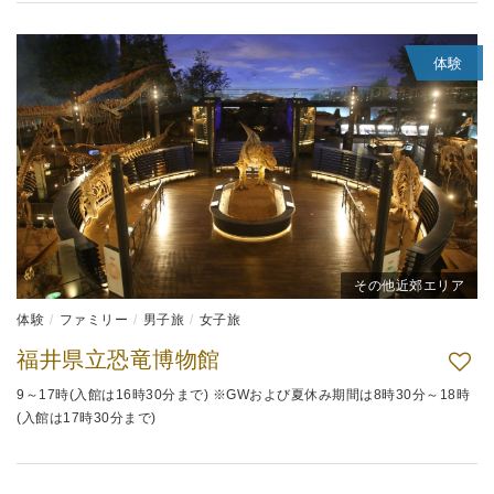
体験
その他近郊エリア
体験
ファミリー
男子旅
女子旅
福井県立恐竜博物館
9～17時(入館は16時30分まで) ※GWおよび夏休み期間は8時30分～18時
(入館は17時30分まで)