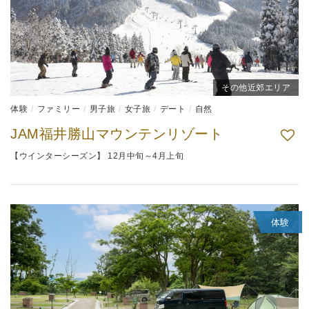
その他近郊エリア
体験
ファミリー
男子旅
女子旅
デート
自然
JAM福井勝山マウンテンリゾート
【ウインターシーズン】 12月中旬～4月上旬
体験