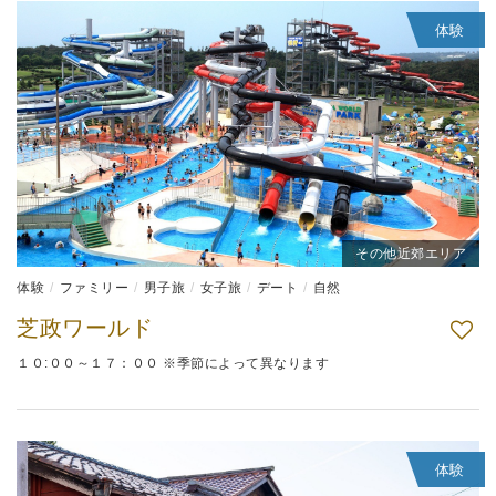
体験
その他近郊エリア
体験
ファミリー
男子旅
女子旅
デート
自然
芝政ワールド
１０:００～１７：００ ※季節によって異なります
体験