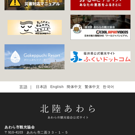
日本語
English
簡体中文
繁体中文
한국어
あわら市観光協会
〒910-4103 あわら市二面３３－１－５