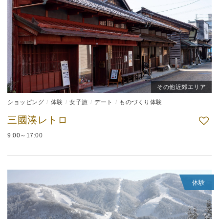
その他近郊エリア
ショッピング
体験
女子旅
デート
ものづくり体験
三國湊レトロ
9:00～17:00
体験