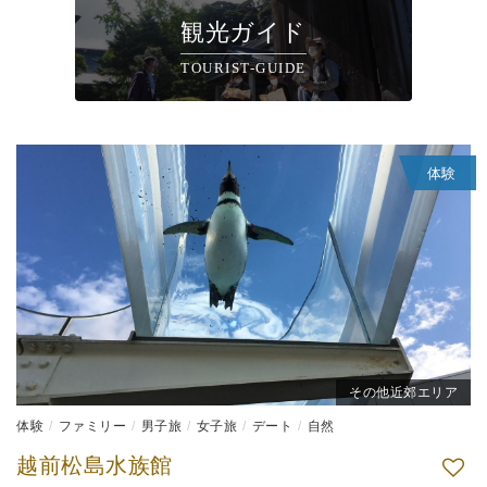
観光ガイド
TOURIST-GUIDE
体験
その他近郊エリア
体験
ファミリー
男子旅
女子旅
デート
自然
越前松島水族館