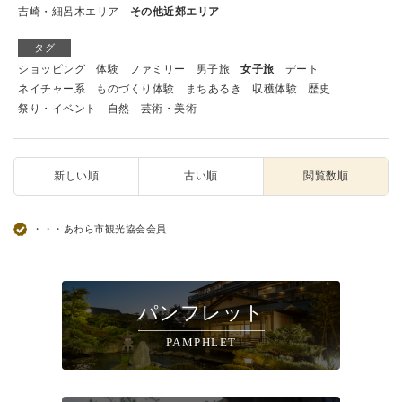
吉崎・細呂木エリア
その他近郊エリア
タグ
ショッピング
体験
ファミリー
男子旅
女子旅
デート
ネイチャー系
ものづくり体験
まちあるき
収穫体験
歴史
祭り・イベント
自然
芸術・美術
新しい順
古い順
閲覧数順
・・・あわら市観光協会会員
パンフレット
PAMPHLET