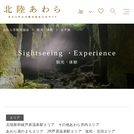
あわら市観光協会
観光・体験
女子旅
Sightseeing
Experience
・
観光・体験
エリア
北陸新幹線芦原温泉駅エリア
その他あわら市内エリア
あわら湯のまちエリア
JR芦原温泉駅エリア
波松・北潟エリア