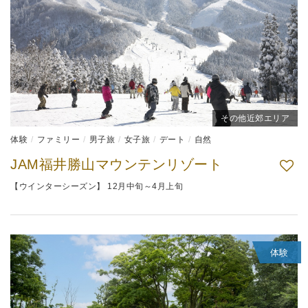
その他近郊エリア
体験
ファミリー
男子旅
女子旅
デート
自然
JAM福井勝山マウンテンリゾート
【ウインターシーズン】 12月中旬～4月上旬
体験