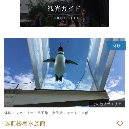
観光ガイド
TOURIST-GUIDE
体験
その他近郊エリア
体験
ファミリー
男子旅
女子旅
デート
自然
越前松島水族館