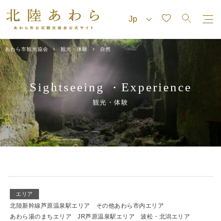
あわら市観光協会
観光・体験
自然
Sightseeing
Experience
・
観光・体験
エリア
北陸新幹線芦原温泉駅エリア
その他あわら市内エリア
あわら湯のまちエリア
JR芦原温泉駅エリア
波松・北潟エリア