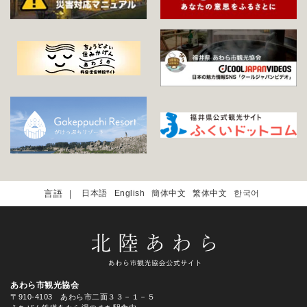
日本語
English
簡体中文
繁体中文
한국어
あわら市観光協会
〒910-4103 あわら市二面３３－１－５