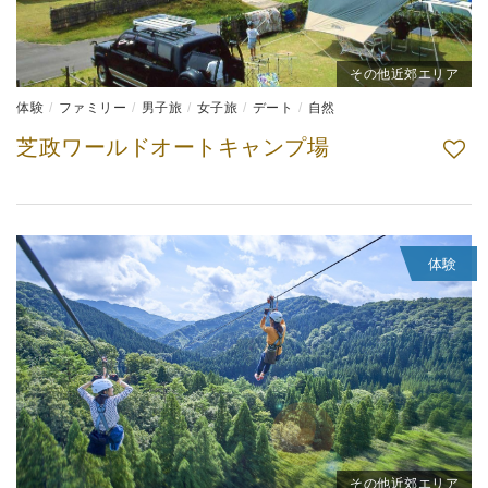
その他近郊エリア
体験
ファミリー
男子旅
女子旅
デート
自然
芝政ワールドオートキャンプ場
体験
その他近郊エリア