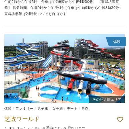
午前9時から午後5時（冬季は午前9時から午後4時30分） 【東尋坊遊覧
船】 営業時間 午前9時から午後4時（冬季は午前9時から午後3時30分）
東尋坊散策は24時間いつでも自由です
体験
その他近郊エリア
体験
ファミリー
男子旅
女子旅
デート
自然
芝政ワールド
１０:００～１７：００ ※季節によって異なります