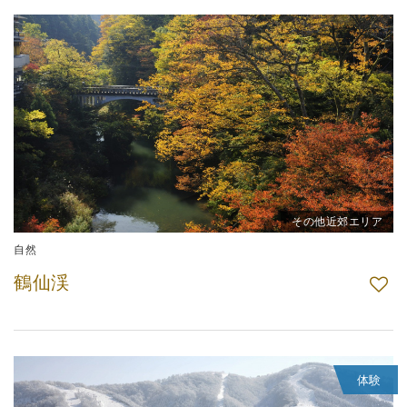
その他近郊エリア
自然
鶴仙渓
体験