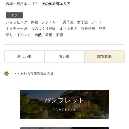
吉崎・細呂木エリア
その他近郊エリア
タグ
ショッピング
体験
ファミリー
男子旅
女子旅
デート
ネイチャー系
ものづくり体験
まちあるき
収穫体験
歴史
祭り・イベント
自然
芸術・美術
新しい順
古い順
閲覧数順
・・・あわら市観光協会会員
パンフレット
PAMPHLET