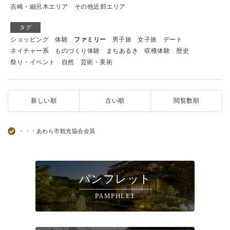
吉崎・細呂木エリア
その他近郊エリア
タグ
ショッピング
体験
ファミリー
男子旅
女子旅
デート
ネイチャー系
ものづくり体験
まちあるき
収穫体験
歴史
祭り・イベント
自然
芸術・美術
新しい順
古い順
閲覧数順
・・・あわら市観光協会会員
パンフレット
PAMPHLET