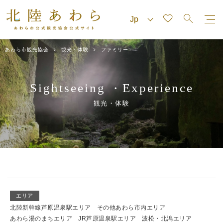
あわら市観光協会
観光・体験
ファミリー
Sightseeing
Experience
・
観光・体験
エリア
北陸新幹線芦原温泉駅エリア
その他あわら市内エリア
あわら湯のまちエリア
JR芦原温泉駅エリア
波松・北潟エリア