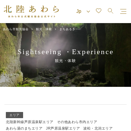
あわら市観光協会
観光・体験
まちあるき
Sightseeing
Experience
・
観光・体験
エリア
北陸新幹線芦原温泉駅エリア
その他あわら市内エリア
あわら湯のまちエリア
JR芦原温泉駅エリア
波松・北潟エリア