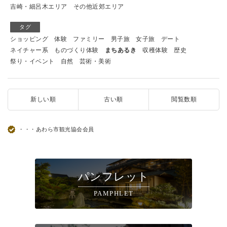
吉崎・細呂木エリア
その他近郊エリア
タグ
ショッピング
体験
ファミリー
男子旅
女子旅
デート
ネイチャー系
ものづくり体験
まちあるき
収穫体験
歴史
祭り・イベント
自然
芸術・美術
新しい順
古い順
閲覧数順
・・・あわら市観光協会会員
パンフレット
PAMPHLET