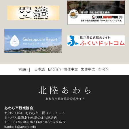
日本語
English
簡体中文
繁体中文
한국어
あわら市観光協会
〒910-4103 あわら市二面３３－１－５
えちぜん鉄道あわら湯のまち駅舎内
TEL
: 0776-78-6767
FAX : 0776-78-6760
kanko-k@awara.info