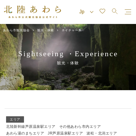
あわら市観光協会
観光・体験
ネイチャー系
Sightseeing
Experience
・
観光・体験
エリア
北陸新幹線芦原温泉駅エリア
その他あわら市内エリア
あわら湯のまちエリア
JR芦原温泉駅エリア
波松・北潟エリア