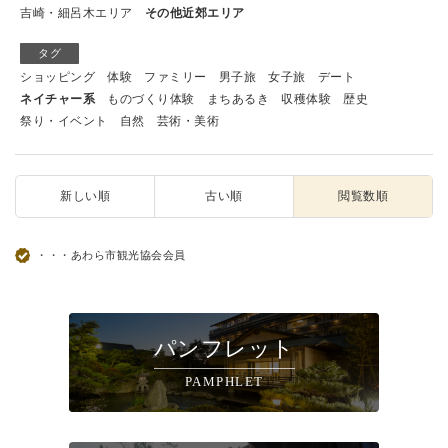
吉崎・細呂木エリア
その他近郊エリア
タグ
ショッピング
体験
ファミリー
男子旅
女子旅
デート
ネイチャー系
ものづくり体験
まちあるき
収穫体験
歴史
祭り・イベント
自然
芸術・美術
新しい順
古い順
閲覧数順
・・・あわら市観光協会会員
パンフレット
PAMPHLET