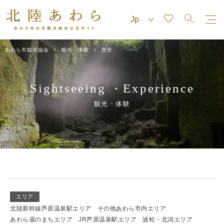
あわら市観光協会
観光・体験
歴史
Sightseeing
Experience
・
観光・体験
エリア
北陸新幹線芦原温泉駅エリア
その他あわら市内エリア
あわら湯のまちエリア
JR芦原温泉駅エリア
波松・北潟エリア