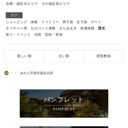
吉崎・細呂木エリア
その他近郊エリア
タグ
ショッピング
体験
ファミリー
男子旅
女子旅
デート
ネイチャー系
ものづくり体験
まちあるき
収穫体験
歴史
祭り・イベント
自然
芸術・美術
新しい順
古い順
閲覧数順
・・・あわら市観光協会会員
パンフレット
PAMPHLET