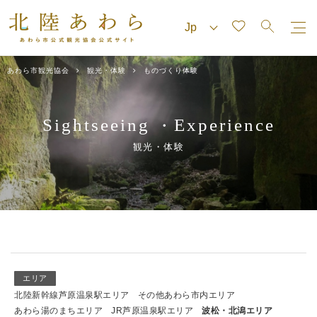
あわら市観光協会
観光・体験
ものづくり体験
Sightseeing
Experience
・
観光・体験
エリア
北陸新幹線芦原温泉駅エリア
その他あわら市内エリア
あわら湯のまちエリア
JR芦原温泉駅エリア
波松・北潟エリア