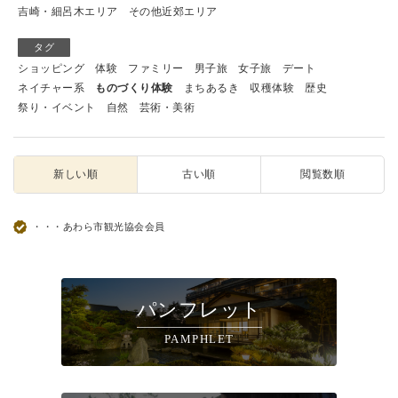
吉崎・細呂木エリア
その他近郊エリア
タグ
ショッピング
体験
ファミリー
男子旅
女子旅
デート
ネイチャー系
ものづくり体験
まちあるき
収穫体験
歴史
祭り・イベント
自然
芸術・美術
新しい順
古い順
閲覧数順
・・・あわら市観光協会会員
パンフレット
PAMPHLET