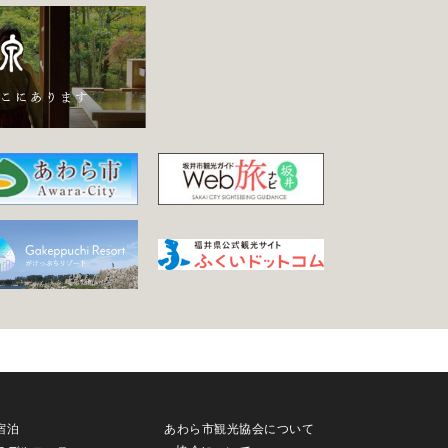
宿泊
あわら市観光協会について