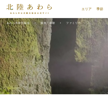
エリア
季節
あわら市観光協会
観光・体験
ファミリー