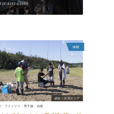
TOURIST-GUIDE
体験
波松・北潟エリア
験
ファミリー
男子旅
自然