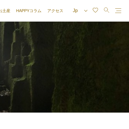
お土産
HAPPYコラム
アクセス
e