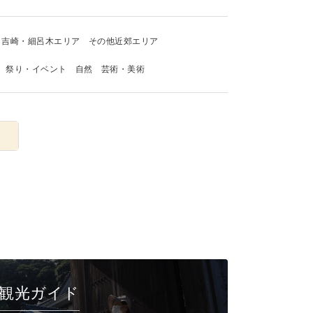
吉崎・細呂木エリア
その他近郊エリア
祭り・イベント
自然
芸術・美術
観光ガイド