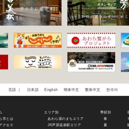
日本語
English
簡体中文
繁体中文
한국어
ム
エリア別
季節別
ら市とは
あわら湯のまちエリア
春
アクセス
JR芦原温泉駅エリア
夏