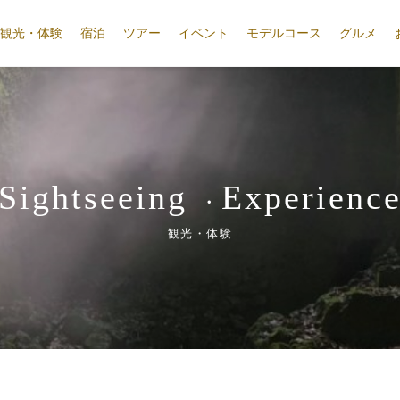
観光・体験
宿泊
ツアー
イベント
モデルコース
グルメ
Sightseeing
Experienc
・
観光・体験