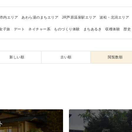
市内エリア
あわら湯のまちエリア
JR芦原温泉駅エリア
波松・北潟エリア
女子旅
デート
ネイチャー系
ものづくり体験
まちあるき
収穫体験
歴史
新しい順
古い順
閲覧数順
ト