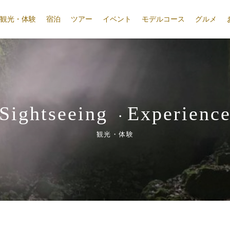
観光・体験
宿泊
ツアー
イベント
モデルコース
グルメ
Sightseeing
Experienc
・
観光・体験