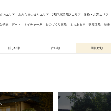
市内エリア
あわら湯のまちエリア
JR芦原温泉駅エリア
波松・北潟エリア
女子旅
デート
ネイチャー系
ものづくり体験
まちあるき
収穫体験
歴史
新しい順
古い順
閲覧数順
ト