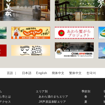
日本語
English
簡体中文
繁体中文
한국어
ム
エリア別
季節別
ら市とは
あわら湯のまちエリア
春
アクセス
JR芦原温泉駅エリア
夏