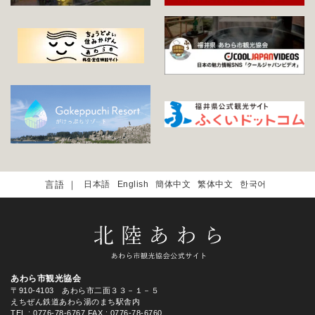
日本語
English
簡体中文
繁体中文
한국어
あわら市観光協会
〒910-4103 あわら市二面３３－１－５
えちぜん鉄道あわら湯のまち駅舎内
TEL
: 0776-78-6767
FAX : 0776-78-6760