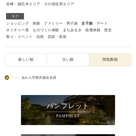
吉崎・細呂木エリア
その他近郊エリア
タグ
ショッピング
体験
ファミリー
男子旅
女子旅
デート
ネイチャー系
ものづくり体験
まちあるき
収穫体験
歴史
祭り・イベント
自然
芸術・美術
新しい順
古い順
閲覧数順
・・・あわら市観光協会会員
パンフレット
PAMPHLET