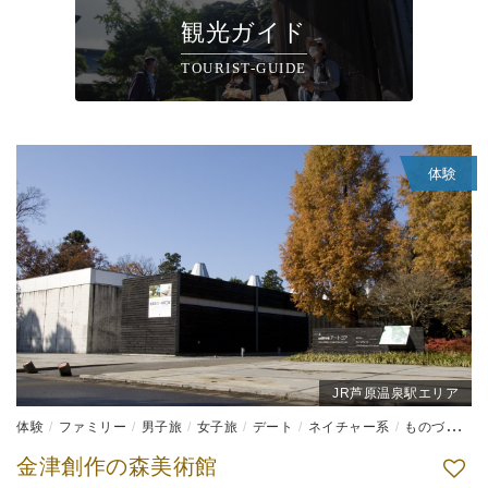
観光ガイド
TOURIST-GUIDE
体験
JR芦原温泉駅エリア
体験
ファミリー
男子旅
女子旅
デート
ネイチャー系
ものづくり体験
金津創作の森美術館