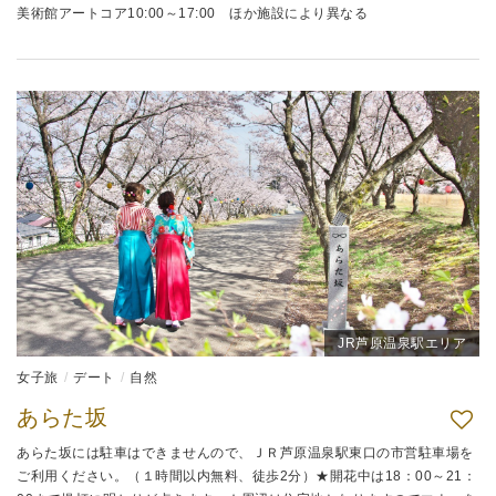
美術館アートコア10:00～17:00 ほか施設により異なる
JR芦原温泉駅エリア
女子旅
デート
自然
あらた坂
あらた坂には駐車はできませんので、ＪＲ芦原温泉駅東口の市営駐車場を
ご利用ください。（１時間以内無料、徒歩2分）★開花中は18：00～21：