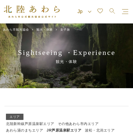
あわら市観光協会
観光・体験
女子旅
Sightseeing
Experience
・
観光・体験
エリア
北陸新幹線芦原温泉駅エリア
その他あわら市内エリア
あわら湯のまちエリア
JR芦原温泉駅エリア
波松・北潟エリア