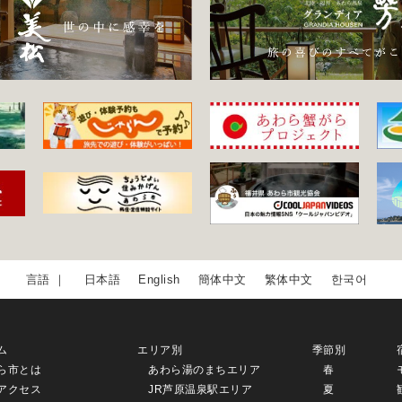
日本語
English
簡体中文
繁体中文
한국어
ム
エリア別
季節別
ら市とは
あわら湯のまちエリア
春
アクセス
JR芦原温泉駅エリア
夏