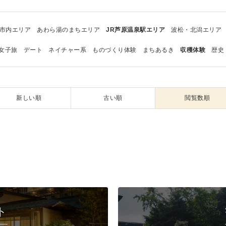
市内エリア
あわら湯のまちエリア
JR芦原温泉駅エリア
波松・北潟エリア
女子旅
デート
ネイチャー系
ものづくり体験
まちあるき
収穫体験
歴史
新しい順
古い順
閲覧数順
ト