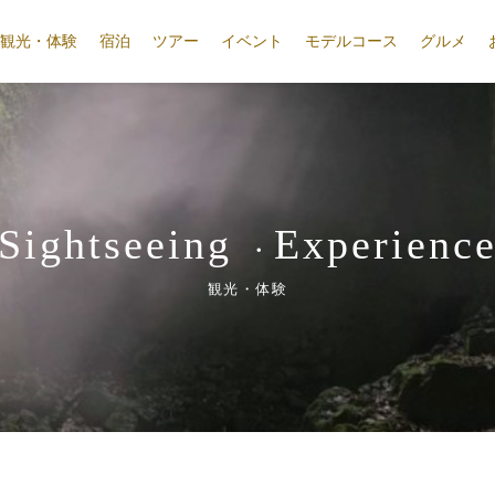
観光・体験
宿泊
ツアー
イベント
モデルコース
グルメ
Sightseeing
Experienc
・
観光・体験