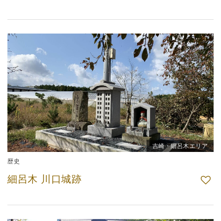
吉崎・細呂木エリア
歴史
細呂木 川口城跡