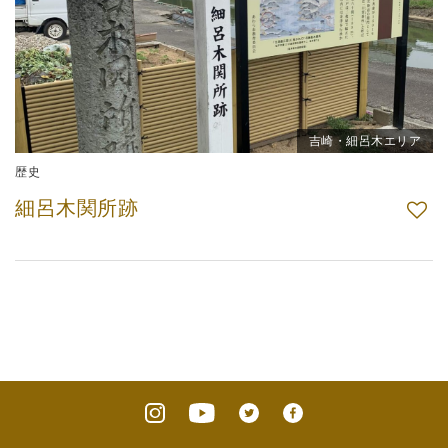
吉崎・細呂木エリア
歴史
細呂木関所跡