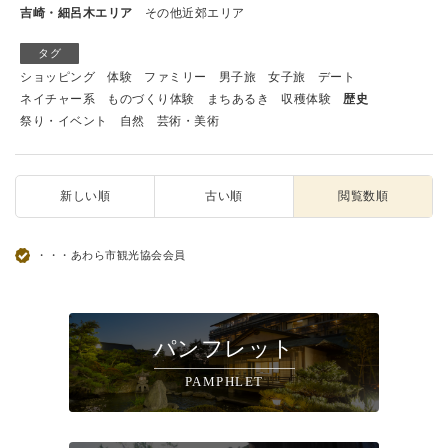
吉崎・細呂木エリア
その他近郊エリア
タグ
ショッピング
体験
ファミリー
男子旅
女子旅
デート
ネイチャー系
ものづくり体験
まちあるき
収穫体験
歴史
祭り・イベント
自然
芸術・美術
新しい順
古い順
閲覧数順
・・・あわら市観光協会会員
パンフレット
PAMPHLET