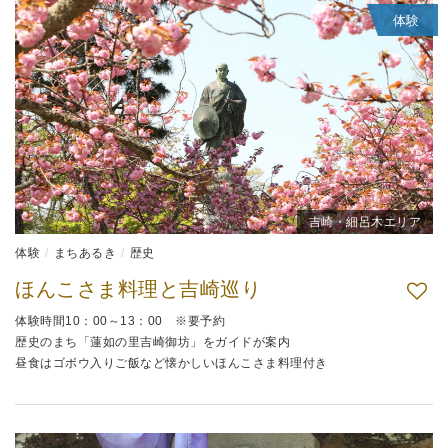
体験
吉崎・細呂木エリア
体験
まちあるき
歴史
ほんこさま料理と吉崎巡り
体験時間10：00～13：00 ※要予約
歴史のまち「蓮如の里吉崎御坊」をガイドが案内
昼食はゴボウ入りご飯など懐かしいほんこさま料理付き