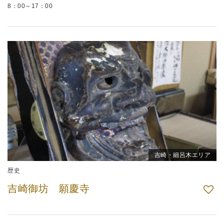
8：00～17：00
吉崎・細呂木エリア
歴史
吉崎御坊 願慶寺