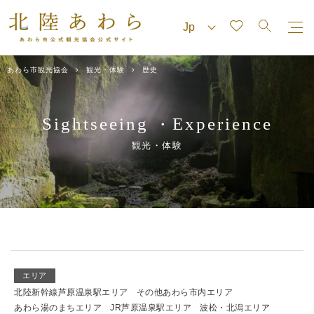
あわら市観光協会
観光・体験
歴史
Sightseeing
Experience
・
観光・体験
エリア
北陸新幹線芦原温泉駅エリア
その他あわら市内エリア
あわら湯のまちエリア
JR芦原温泉駅エリア
波松・北潟エリア