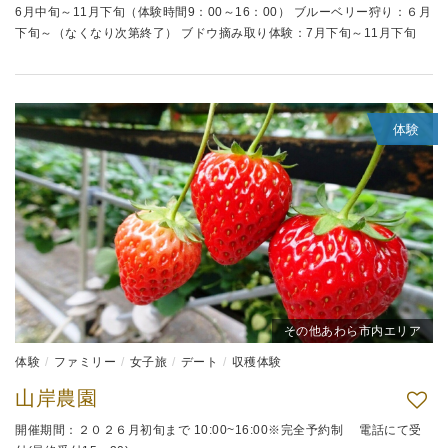
6月中旬～11月下旬（体験時間9：00～16：00） ブルーベリー狩り：６月
下旬～（なくなり次第終了） ブドウ摘み取り体験：7月下旬～11月下旬
体験
その他あわら市内エリア
体験
ファミリー
女子旅
デート
収穫体験
山岸農園
開催期間：２０２６月初旬まで 10:00~16:00※完全予約制 電話にて受