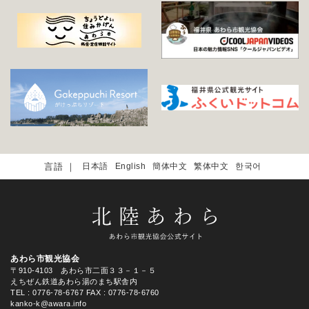
日本語
English
簡体中文
繁体中文
한국어
あわら市観光協会
〒910-4103 あわら市二面３３－１－５
えちぜん鉄道あわら湯のまち駅舎内
TEL
: 0776-78-6767
FAX : 0776-78-6760
kanko-k@awara.info