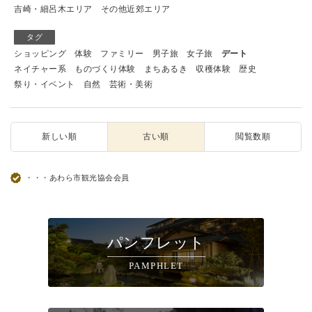
吉崎・細呂木エリア
その他近郊エリア
タグ
ショッピング
体験
ファミリー
男子旅
女子旅
デート
ネイチャー系
ものづくり体験
まちあるき
収穫体験
歴史
祭り・イベント
自然
芸術・美術
新しい順
古い順
閲覧数順
・・・あわら市観光協会会員
パンフレット
PAMPHLET