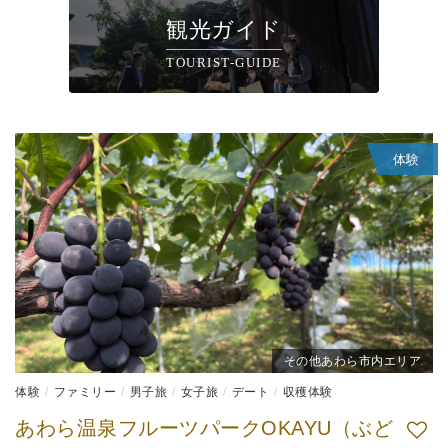
観光ガイド
TOURIST-GUIDE
体験
その他あわら市内エリア
体験
ファミリー
男子旅
女子旅
デート
収穫体験
あわら温泉フルーツパークOKAYU（ぶど