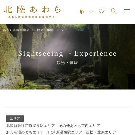
あわら市観光協会
観光・体験
デート
Sightseeing
Experience
・
観光・体験
エリア
北陸新幹線芦原温泉駅エリア
その他あわら市内エリア
あわら湯のまちエリア
JR芦原温泉駅エリア
波松・北潟エリア