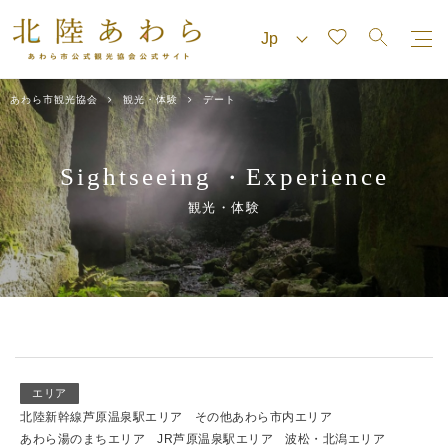
あわら市観光協会
観光・体験
デート
Sightseeing
Experience
・
観光・体験
エリア
北陸新幹線芦原温泉駅エリア
その他あわら市内エリア
あわら湯のまちエリア
JR芦原温泉駅エリア
波松・北潟エリア