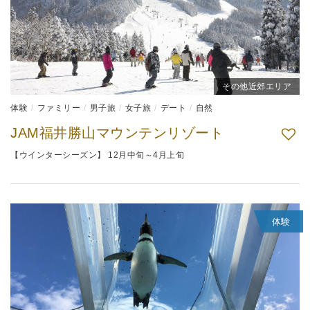
その他近郊エリア
体験
ファミリー
男子旅
女子旅
デート
自然
JAM福井勝山マウンテンリゾート
【ウインターシーズン】 12月中旬～4月上旬
体験