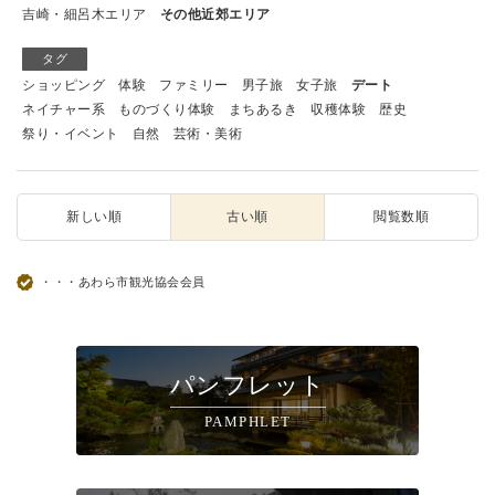
吉崎・細呂木エリア
その他近郊エリア
タグ
ショッピング
体験
ファミリー
男子旅
女子旅
デート
ネイチャー系
ものづくり体験
まちあるき
収穫体験
歴史
祭り・イベント
自然
芸術・美術
新しい順
古い順
閲覧数順
・・・あわら市観光協会会員
パンフレット
PAMPHLET