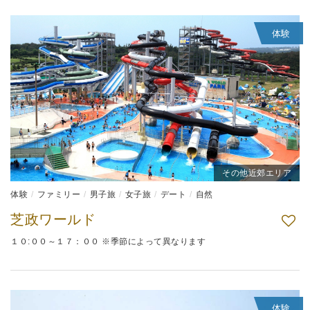
体験
その他近郊エリア
体験
ファミリー
男子旅
女子旅
デート
自然
芝政ワールド
１０:００～１７：００ ※季節によって異なります
体験