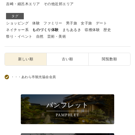
吉崎・細呂木エリア
その他近郊エリア
タグ
ショッピング
体験
ファミリー
男子旅
女子旅
デート
ネイチャー系
ものづくり体験
まちあるき
収穫体験
歴史
祭り・イベント
自然
芸術・美術
新しい順
古い順
閲覧数順
・・・あわら市観光協会会員
パンフレット
PAMPHLET