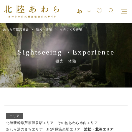
あわら市観光協会
観光・体験
ものづくり体験
Sightseeing
Experience
・
観光・体験
エリア
北陸新幹線芦原温泉駅エリア
その他あわら市内エリア
あわら湯のまちエリア
JR芦原温泉駅エリア
波松・北潟エリア