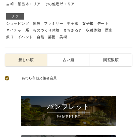
吉崎・細呂木エリア
その他近郊エリア
タグ
ショッピング
体験
ファミリー
男子旅
女子旅
デート
ネイチャー系
ものづくり体験
まちあるき
収穫体験
歴史
祭り・イベント
自然
芸術・美術
新しい順
古い順
閲覧数順
・・・あわら市観光協会会員
パンフレット
PAMPHLET