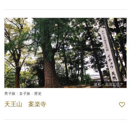
波松・北潟エリア
男子旅
女子旅
歴史
天王山 案楽寺