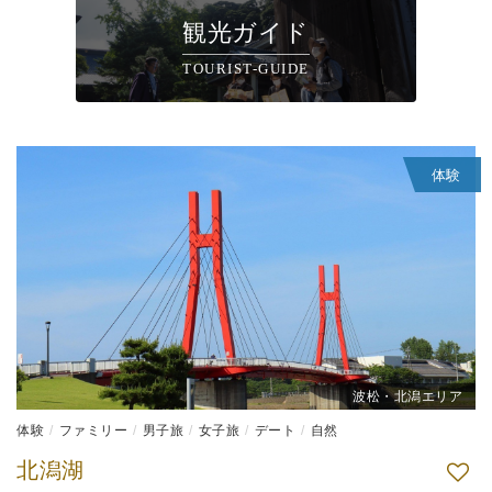
観光ガイド
TOURIST-GUIDE
体験
波松・北潟エリア
体験
ファミリー
男子旅
女子旅
デート
自然
北潟湖