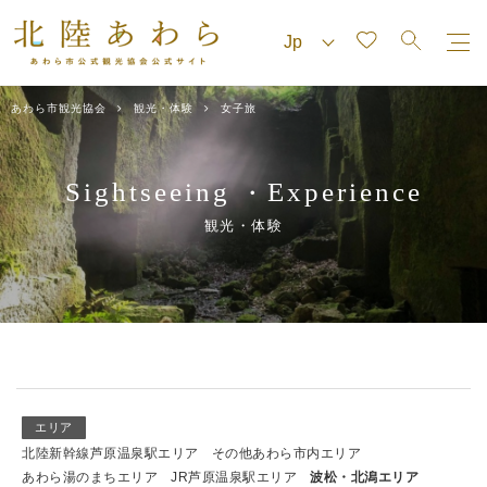
あわら市観光協会
観光・体験
女子旅
Sightseeing
Experience
・
観光・体験
エリア
北陸新幹線芦原温泉駅エリア
その他あわら市内エリア
あわら湯のまちエリア
JR芦原温泉駅エリア
波松・北潟エリア