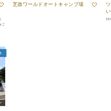
芝政ワールドオートキャンプ場
ツ
い
日）
10
をご
験
ア