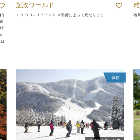
芝政ワールド
雄
は午
１０:００～１７：００ ※季節によって異なります
雄
尋
9時
か
策は
体験