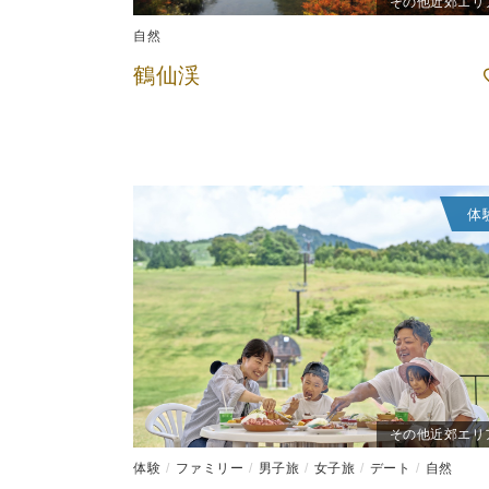
その他近郊エリ
自然
鶴仙渓
体
その他近郊エリ
体験
ファミリー
男子旅
女子旅
デート
自然