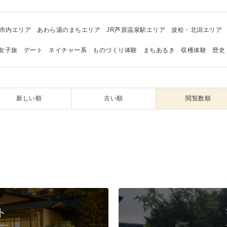
市内エリア
あわら湯のまちエリア
JR芦原温泉駅エリア
波松・北潟エリア
女子旅
デート
ネイチャー系
ものづくり体験
まちあるき
収穫体験
歴史
新しい順
古い順
閲覧数順
ト