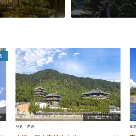
験
ア
その他近郊エリア
歴史
自然
体