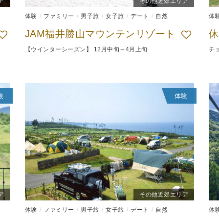
ア
その他近郊エリア
体験
ファミリー
男子旅
女子旅
デート
自然
体
JAM福井勝山マウンテンリゾート
休
【ウインターシーズン】 12月中旬～4月上旬
チェ
験
体験
ア
その他近郊エリア
体験
ファミリー
男子旅
女子旅
デート
自然
体