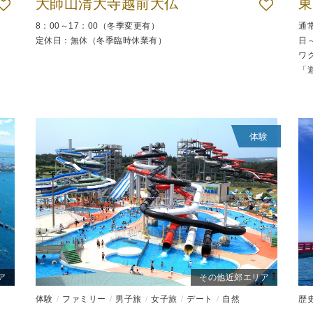
大師山清大寺越前大仏
東
8：00～17：00（冬季変更有）
通常
定休日：無休（冬季臨時休業有）
日～
ワ
「
体験
ア
その他近郊エリア
体験
ファミリー
男子旅
女子旅
デート
自然
歴