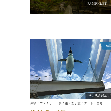
PAMPHLET
体
その他近郊エリ
体験
ファミリー
男子旅
女子旅
デート
自然