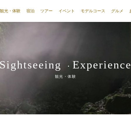
観光・体験
宿泊
ツアー
イベント
モデルコース
グルメ
Sightseeing
Experienc
・
観光・体験