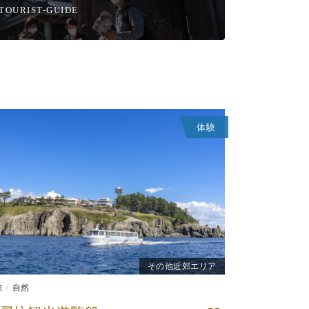
TOURIST-GUIDE
体験
その他近郊エリア
験
自然