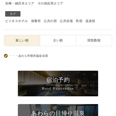
吉崎・細呂木エリア
その他近郊エリア
タグ
ビジネスホテル
保養所
公共の宿
公共浴場
民宿
温泉宿
新しい順
古い順
閲覧数順
・・・あわら市観光協会会員
宿泊予約
Hotel Reservation
あわらの日帰り温泉