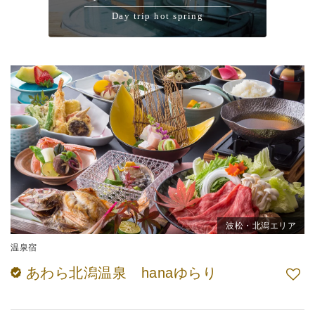
Day trip hot spring
波松・北潟エリア
温泉宿
あわら北潟温泉 hanaゆらり