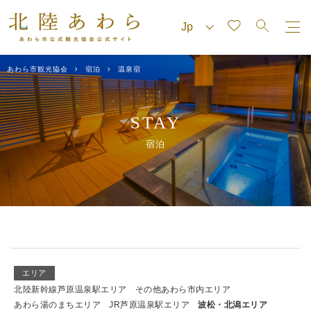
あわら市観光協会
宿泊
温泉宿
STAY
宿泊
エリア
北陸新幹線芦原温泉駅エリア
その他あわら市内エリア
あわら湯のまちエリア
JR芦原温泉駅エリア
波松・北潟エリア