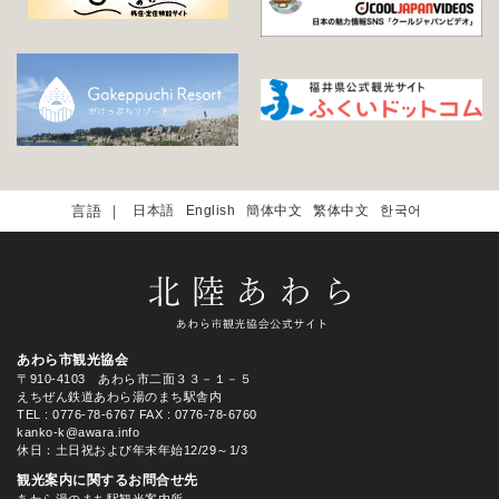
日本語
English
簡体中文
繁体中文
한국어
あわら市観光協会
〒910-4103 あわら市二面３３－１－５
えちぜん鉄道あわら湯のまち駅舎内
TEL
: 0776-78-6767
FAX : 0776-78-6760
kanko-k@awara.info
休日：土日祝および年末年始12/29～1/3
観光案内に関するお問合せ先
あわら湯のまち駅観光案内所