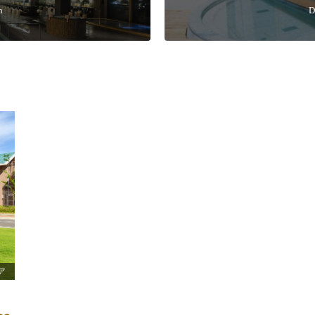
n
D
ア