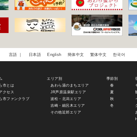
日本語
English
簡体中文
繁体中文
한국어
ム
エリア別
季節別
ら市とは
あわら湯のまちエリア
春
アクセス
JR芦原温泉駅エリア
夏
ら市ファンクラブ
波松・北潟エリア
秋
吉崎・細呂木エリア
冬
その他近郊エリア