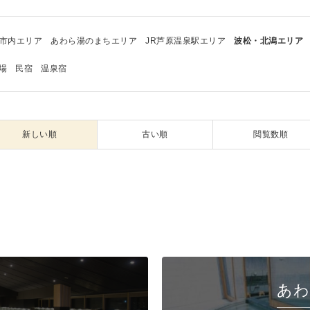
市内エリア
あわら湯のまちエリア
JR芦原温泉駅エリア
波松・北潟エリア
場
民宿
温泉宿
新しい順
古い順
閲覧数順
あわ