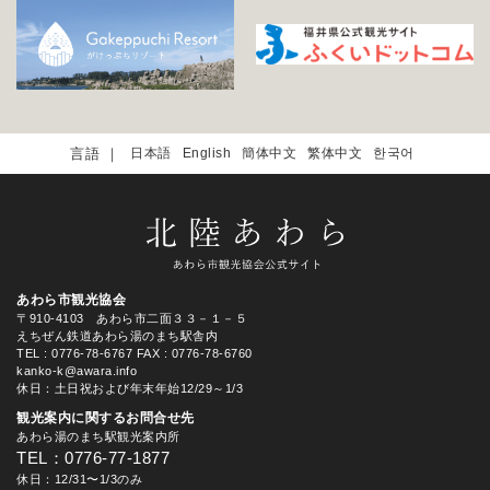
日本語
English
簡体中文
繁体中文
한국어
あわら市観光協会
〒910-4103 あわら市二面３３－１－５
えちぜん鉄道あわら湯のまち駅舎内
TEL
: 0776-78-6767
FAX : 0776-78-6760
kanko-k@awara.info
休日：土日祝および年末年始12/29～1/3
観光案内に関するお問合せ先
あわら湯のまち駅観光案内所
TEL：0776-77-1877
休日：12/31〜1/3のみ